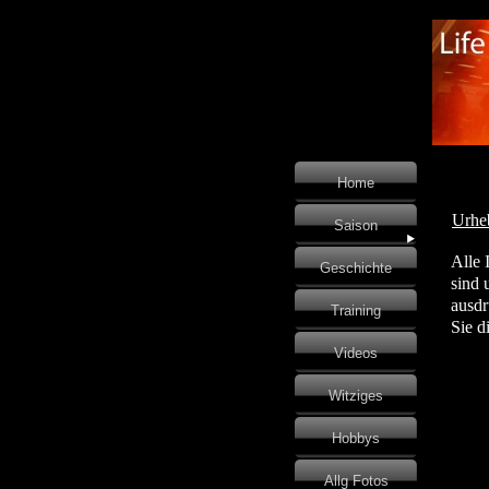
Home
Urhe
Saison
Alle In
Geschichte
sind ur
ausdrüc
Training
Sie die
Videos
Witziges
KO
Hobbys
Allg Fotos