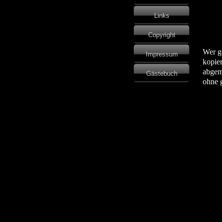
Links
Copyright
Wer geg
Impressum
kopiert
abgemah
Gästebuch
ohne gr