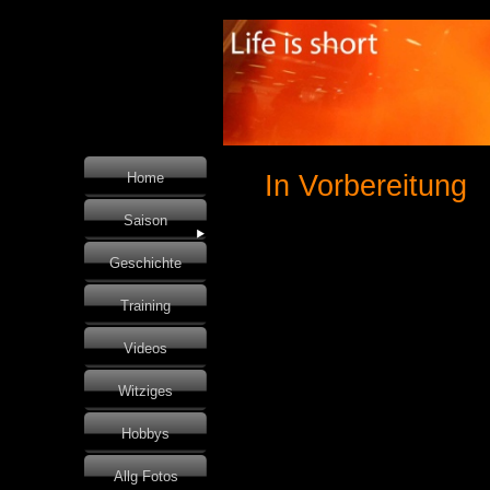
Home
In Vorbereitung
Saison
Geschichte
Training
Videos
Witziges
Hobbys
Allg Fotos